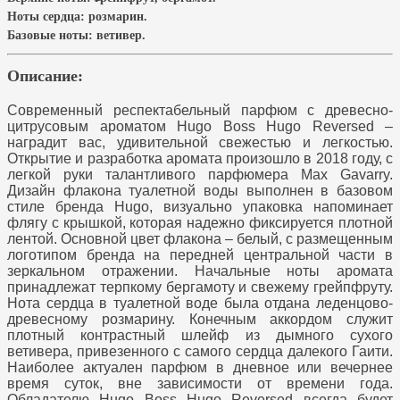
Ноты сердца:
розмарин.
Базовые ноты:
ветивер.
Описание:
Современный респектабельный парфюм с древесно-
цитрусовым ароматом Hugo Boss Hugo Reversed –
наградит вас, удивительной свежестью и легкостью.
Открытие и разработка аромата произошло в 2018 году, с
легкой руки талантливого парфюмера Max Gavarry.
Дизайн флакона туалетной воды выполнен в базовом
стиле бренда Hugo, визуально упаковка напоминает
флягу с крышкой, которая надежно фиксируется плотной
лентой. Основной цвет флакона – белый, с размещенным
логотипом бренда на передней центральной части в
зеркальном отражении. Начальные ноты аромата
принадлежат терпкому бергамоту и свежему грейпфруту.
Нота сердца в туалетной воде была отдана леденцово-
древесному розмарину. Конечным аккордом служит
плотный контрастный шлейф из дымного сухого
ветивера, привезенного с самого сердца далекого Гаити.
Наиболее актуален парфюм в дневное или вечернее
время суток, вне зависимости от времени года.
Обладателю Hugo Boss Hugo Reversed всегда будет