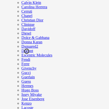
Calvin Klein
Carolina Herrera
Cerruti
Chanel
Christian Dior
Clinique
Davidoff
Diesel
Dolce & Gabbana
Donna Karan
Dsquared2
Dupont
Escentric Molecules
Fendi
Ferre
Givenchy
Gucci
Guerlain
Guess
Hermes
Hugo Boss
Issey Miyake
Jose Eisenberg
Kenzo
Lacoste