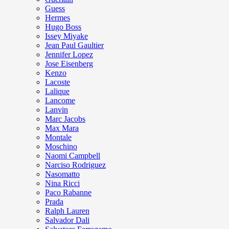
Guess
Hermes
Hugo Boss
Issey Miyake
Jean Paul Gaultier
Jennifer Lopez
Jose Eisenberg
Kenzo
Lacoste
Lalique
Lancome
Lanvin
Marc Jacobs
Max Mara
Montale
Moschino
Naomi Campbell
Narciso Rodriguez
Nasomatto
Nina Ricci
Paco Rabanne
Prada
Ralph Lauren
Salvador Dali