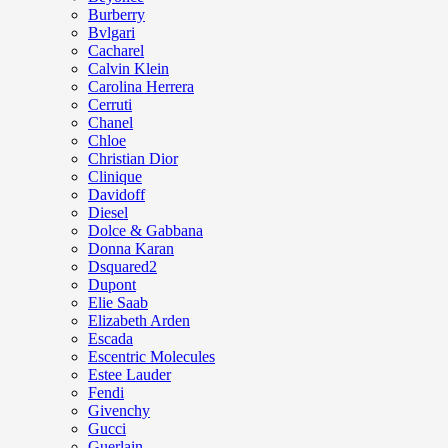
Burberry
Bvlgari
Cacharel
Calvin Klein
Carolina Herrera
Cerruti
Chanel
Chloe
Christian Dior
Clinique
Davidoff
Diesel
Dolce & Gabbana
Donna Karan
Dsquared2
Dupont
Elie Saab
Elizabeth Arden
Escada
Escentric Molecules
Estee Lauder
Fendi
Givenchy
Gucci
Guerlain