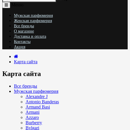
Меню
Мужская парфюмерия
Женская парфюмерия
Все бренды
О магазине
Доставка и оплата
Контакты
Акция
Карта сайта
Карта сайта
Все бренды
Мужская парфюмерия
Alexandre J
Antonio Banderas
Armand Basi
Armani
Azzaro
Burberry
Bvlgari