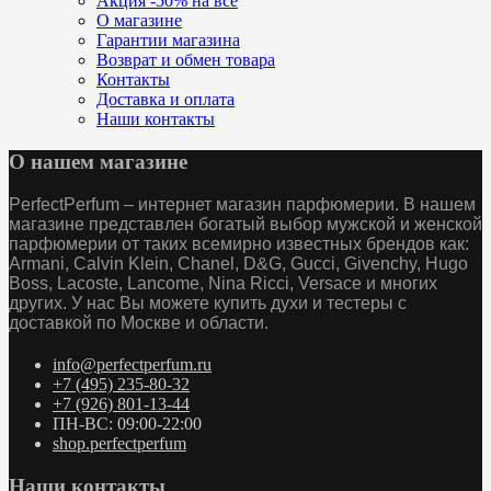
Акция -50% на всё
О магазине
Гарантии магазина
Возврат и обмен товара
Контакты
Доставка и оплата
Наши контакты
О нашем магазине
PerfectPerfum – интернет магазин парфюмерии. В нашем
магазине представлен богатый выбор мужской и женской
парфюмерии от таких всемирно известных брендов как:
Armani, Calvin Klein, Chanel, D&G, Gucci, Givenchy, Hugo
Boss, Lacoste, Lancome, Nina Ricci, Versace и многих
других. У нас Вы можете купить духи и тестеры с
доставкой по Москве и области.
info@perfectperfum.ru
+7 (495) 235-80-32
+7 (926) 801-13-44
ПН-ВС: 09:00-22:00
shop.perfectperfum
Наши контакты