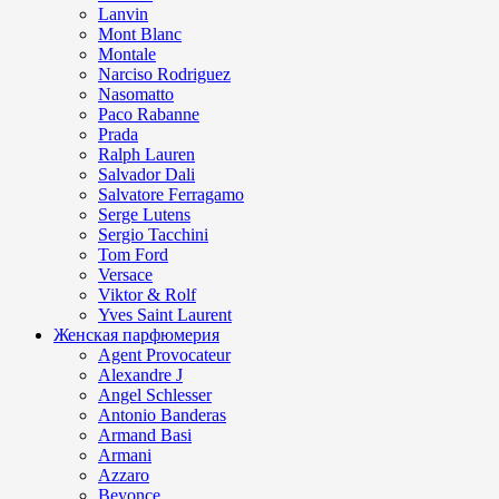
Lanvin
Mont Blanc
Montale
Narciso Rodriguez
Nasomatto
Paco Rabanne
Prada
Ralph Lauren
Salvador Dali
Salvatore Ferragamo
Serge Lutens
Sergio Tacchini
Tom Ford
Versace
Viktor & Rolf
Yves Saint Laurent
Женская парфюмерия
Agent Provocateur
Alexandre J
Angel Schlesser
Antonio Banderas
Armand Basi
Armani
Azzaro
Beyonce