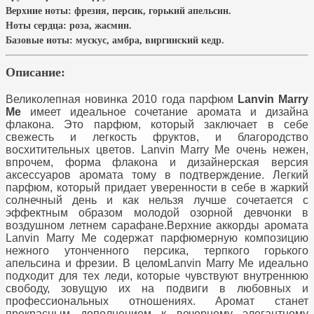
Верхние ноты:
фрезия, персик, горький апельсин
.
Ноты сердца:
роза, жасмин.
Базовые ноты:
мускус, амбра, виргинский кедр.
Описание:
Великолепная новинка 2010 года парфюм
Lanvin Marry
Me
имеет идеальное сочетание аромата и дизайна
флакона. Это парфюм, который заключает в себе
свежесть и легкость фруктов, и благородство
восхитительных цветов. Lanvin Marry Me очень нежен,
впрочем, форма флакона и дизайнерская версия
аксессуаров аромата тому в подтверждение.
Легкий
парфюм
, который придает уверенности в себе в жаркий
солнечный день и как нельзя лучше сочетается с
эффектным образом молодой озорной девчонки в
воздушном летнем сарафане.Верхние аккорды аромата
Lanvin Marry Me содержат парфюмерную композицию
нежного утонченного персика, терпкого горького
апельсина и фрезии. В целомLanvin Marry Me идеально
подходит для тех леди, которые чувствуют внутреннюю
свободу, зовущую их на подвиги в любовных и
профессиональных отношениях. Аромат станет
прекрасным дополнением к вечернему элегантному