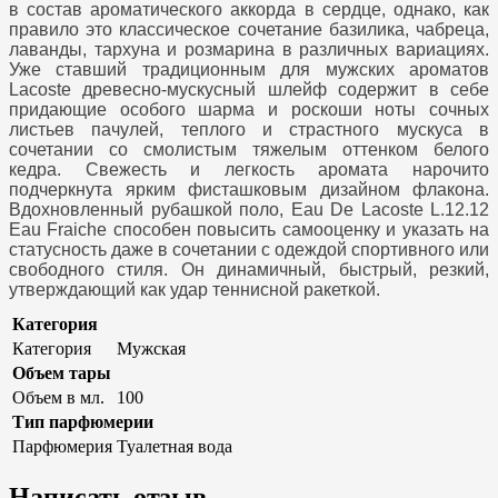
в состав ароматического аккорда в сердце, однако, как
правило это классическое сочетание базилика, чабреца,
лаванды, тархуна и розмарина в различных вариациях.
Уже ставший традиционным для мужских ароматов
Lacoste древесно-мускусный шлейф содержит в себе
придающие особого шарма и роскоши ноты сочных
листьев пачулей, теплого и страстного мускуса в
сочетании со смолистым тяжелым оттенком белого
кедра. Свежесть и легкость аромата нарочито
подчеркнута ярким фисташковым дизайном флакона.
Вдохновленный рубашкой поло, Eau De Lacoste L.12.12
Eau Fraiche способен повысить самооценку и указать на
статусность даже в сочетании с одеждой спортивного или
свободного стиля. Он динамичный, быстрый, резкий,
утверждающий как удар теннисной ракеткой.
Категория
Категория
Мужская
Объем тары
Объем в мл.
100
Тип парфюмерии
Парфюмерия
Туалетная вода
Написать отзыв