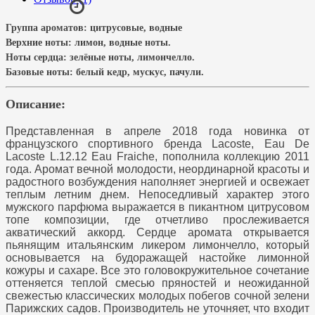
Группа ароматов:
цитрусовые, водные
Верхние ноты:
лимон, водные ноты
.
Ноты сердца:
зелёные ноты, лимончелло.
Базовые ноты:
белый кедр, мускус, пачули.
Описание:
Представленная в апреле 2018 года новинка от
французского спортивного бренда Lacoste, Eau De
Lacoste L.12.12 Eau Fraiche, пополнила коллекцию 2011
года. Аромат вечной молодости, неординарной красоты и
радостного возбуждения наполняет энергией и освежает
теплым летним днем. Непоседливый характер этого
мужского парфюма выражается в пикантном цитрусовом
топе композиции, где отчетливо прослеживается
акватический аккорд. Сердце аромата открывается
пьянящим итальянским ликером лимончелло, который
основывается на будоражащей настойке лимонной
кожуры и сахаре. Все это головокружительное сочетание
оттеняется теплой смесью пряностей и неожиданной
свежестью классических молодых побегов сочной зелени
Парижских садов. Производитель не уточняет, что входит