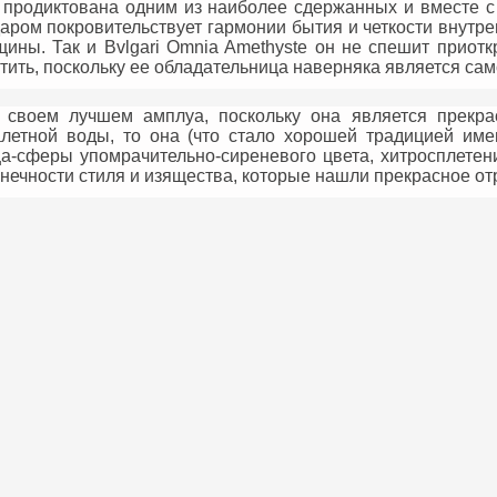
продиктована одним из наиболее сдержанных и вместе с 
аром покровительствует гармонии бытия и четкости внутре
ны. Так и Bvlgari Omnia Amethyste он не спешит приотк
тить, поскольку ее обладательница наверняка является сам
в своем лучшем амплуа, поскольку она является прек
алетной воды, то она (что стало хорошей традицией им
ца-сферы упомрачительно-сиреневого цвета, хитросплетен
ечности стиля и изящества, которые нашли прекрасное отр