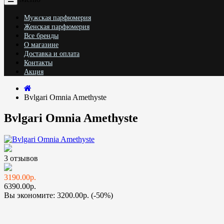
Мужская парфюмерия
Женская парфюмерия
Все бренды
О магазине
Доставка и оплата
Контакты
Акция
Bvlgari Omnia Amethyste
Bvlgari Omnia Amethyste
3 отзывов
3190.00р.
6390.00р.
Вы экономите:
3200.00р. (-50%)