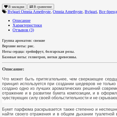
В закладки
В сравнение
Bvlgari Omnia Amethyste
,
Omnia Amethyste
,
Bvlgari
,
Все брен
Описание
Характеристики
Отзывов (3)
Группа ароматов:
свежие
Верхние ноты:
рис
.
Ноты сердца:
г
рейпфрут, болгарская розы
.
Базовые ноты:
г
елиотроп, нотки древесины
.
Описание:
Что может быть притягательнее, чем сверкающее сердц
принцип используется при создании шедевров не только
создано одно из лучших ароматических решений совреме
отражение и в развитии букета композиции, и в оформл
чувствующих силу своей обольстительности и не скрывающ
Букет парфюма раскрывается также степенно и неспешн
найти своего отражения и в общем дыхании туалетной 