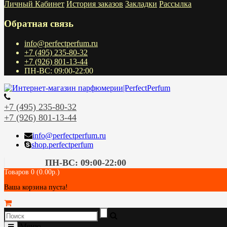
Личный Кабинет
История заказов
Закладки
Рассылка
Обратная связь
info@perfectperfum.ru
+7 (495) 235-80-32
+7 (926) 801-13-44
ПН-ВС: 09:00-22:00
+7 (495) 235-80-32
+7 (926) 801-13-44
info@perfectperfum.ru
shop.perfectperfum
ПН-ВС: 09:00-22:00
Товаров 0 (0.00р.)
Ваша корзина пуста!
Меню