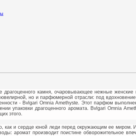
ды
е драгоценного камня, очаровывающее нежные женские н
 ювелирной, но и парфюмерной отрасли: под вдохновение
нности - Bvlgari Omnia Amethyste. Этот парфюм выполне
ении упаковки драгоценного аромата. Bvlgari Omnia Amet
их этого.
о, как и сердце юной леди перед окружающим ее миром. 
воды: аромат производит поистине обворожительное впеч