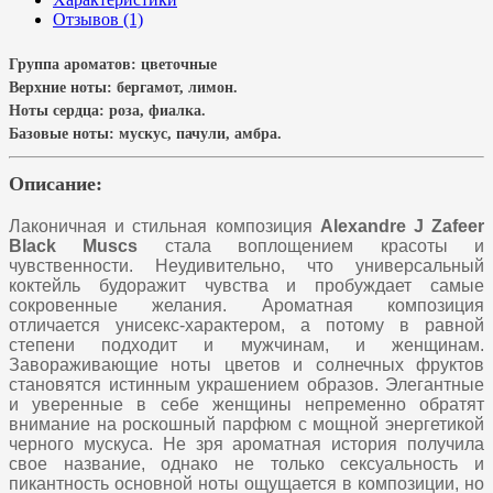
Отзывов (1)
Группа ароматов:
цветочные
Верхние ноты:
бергамот, лимон.
Ноты сердца:
роза, фиалка
.
Базовые ноты:
мускус, пачули, амбра.
Описание:
Лаконичная и стильная композиция
Alexandre J Zafeer
Black Muscs
стала воплощением красоты и
чувственности. Неудивительно, что универсальный
коктейль будоражит чувства и пробуждает самые
сокровенные желания. Ароматная композиция
отличается унисекс-характером, а потому в равной
степени подходит и мужчинам, и женщинам.
Завораживающие ноты цветов и солнечных фруктов
становятся истинным украшением образов. Элегантные
и уверенные в себе женщины непременно обратят
внимание на роскошный парфюм с мощной энергетикой
черного мускуса. Не зря ароматная история получила
свое название, однако не только сексуальность и
пикантность основной ноты ощущается в композиции, но